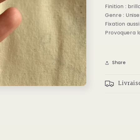
Finition : bril
Genre : Unis
Fixation auss
Provoquera la
Share
Livrais