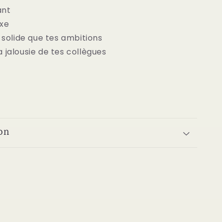
lant
exe
i solide que tes ambitions
 jalousie de tes collègues
on