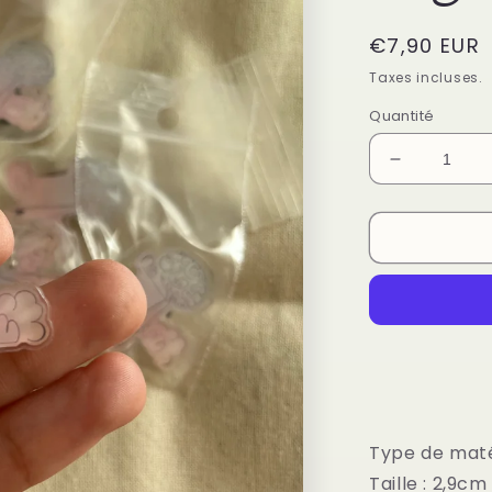
Prix
€7,90 EUR
habituel
Taxes incluses.
Quantité
Réduire
la
quantité
de
Bulles
Acte
II
:
les
Pins
-
Rêveur
vagabond
Type de matér
Taille : 2,9c