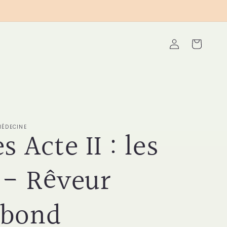
Connexion
Panier
MÉDECINE
s Acte II : les
 - Rêveur
abond