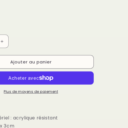
Augmenter
la
quantité
Ajouter au panier
de
Bulles
Acte
II
:
les
Plus de moyens de paiement
Pins
-
Rêveur
vagabond
iel : acrylique résistant
m x 3cm